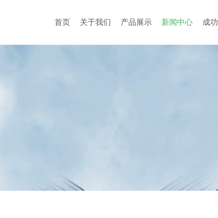
首页
关于我们
产品展示
新闻中心
成功