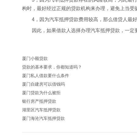
构时，最好经过正规的贷款机构来办理，避免上当受
4，因为汽车抵押贷款费用较高，那么借贷人最好
因此，如果借款人选择办理汽车抵押贷款，一定要
厦门小额贷款
贷款的基本要求，你都知道吗？
厦门私人借款要什么条件
厦门自建房可以借钱吗
厦门贷款为什么被拒
银行房产抵押贷款
湖里区汽车抵押贷款
厦门海沧汽车抵押贷款