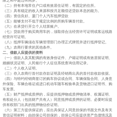
限之和不超过60周岁。
（二）持有本地常住户口或有效居住证明，有固定的住所。
（三）具有稳定的收入来源和按月足额偿还贷款本息的能力。
（四）资信良好。厦门个人汽车抵押贷款
（五）能够支付不低于规定比例的所购车辆首付款。
（六）在承贷行开立个人结算账户。
（七）贷款用于购买商用车的，须取得合法经营许可证明或客运线路
经营许可证明。
（八）抵押车辆须在车辆管理部门办理正式牌照并进行抵押登记。
（九）农商行要求的其他条件。
二、借款人应提供的资料
（一）借款人及其配偶的有效身份证件、户籍证明或有效居留证明、
婚姻状况证明、人民银行个人征信系统查询信用记录。
（二）个人收入证明。
（三）存入农商行首付款存款证明及经销商出具的首付款收款收据。
（四）与特约经销商签订的购车协议或合同、车辆保险合同、人身意
外保险、车辆合格证或进口机动车随车检验单及货物进口证明书、购
车发票。
（五）财产抵押或质押的，应提供抵押物或质押物清单、权属证明、
有权处分人（包括财产共有人）同意抵押或质押的证明。必要时应提
供有权部门出具的抵押物估价证明。
（六）第三方提供保证的，应出具保证人同意担保的书面文件及有关
资信证明材料；由担保公司担保的，担保公司应提供资产负债情况及