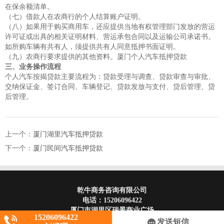
在保余额清单。
（七）借款人在农商行的个人结算账户证明。
（八）如果用于购买商用车，还应提供当地有权管理部门发放的营运
许可证或出具的相关证明材料、营运承包合同以及运输公司承诺书。
如所购车辆有共有人，须提供共有人同意抵押书面证明。
（九）农商行要求提供的其他资料。厦门个人汽车抵押贷款
三、业务操作流程
个人汽车按揭贷款主要流程为：贷款受理与调查、贷款审查与审批、
交纳保证金、签订合同、车辆登记、贷款发放与支付、贷后管理、贷
后管理。
上一个：
厦门湖里汽车抵押贷款
下一个：
厦门民间汽车抵押贷款
乾牛商务咨询有限公司
电话：
15206096422
厦门市湖里区瑞景商业广场
15206096422
发送短信